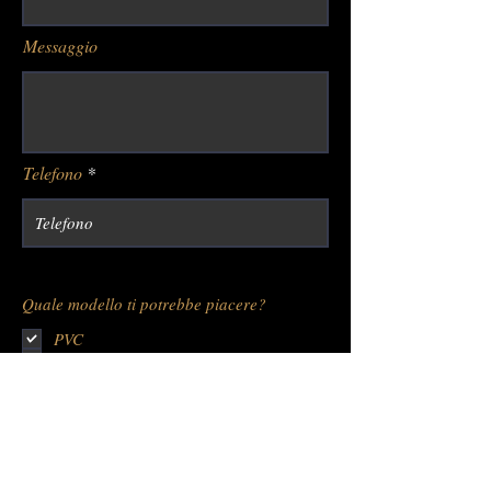
Messaggio
Telefono
Quale modello ti potrebbe piacere?
PVC
LEGNO
PLEXIGLASS
LUMINOS
Numero Tavoli